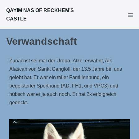
QAYIM NAS OF RECKHEM’S
CASTLE
Verwandschaft
Zunächst sei mal der Uropa ‚Atze‘ erwähnt, Aik-
Alascan von Sankt Gangloff, der 13,5 Jahre bei uns
gelebt hat. Er war ein toller Familienhund, ein
begeisterter Sporthund (AD, FH1, und VPG3) und
hübsch war er ja auch noch. Er hat 2x erfolgreich
gedeckt.